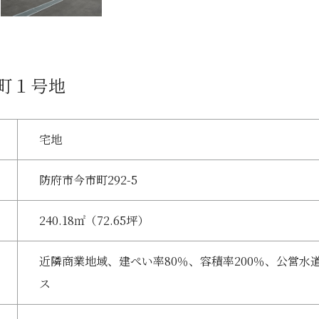
市町１号地
宅地
防府市今市町292-5
240.18㎡（72.65坪）
近隣商業地域、建ぺい率80％、容積率200％、公営水
ス