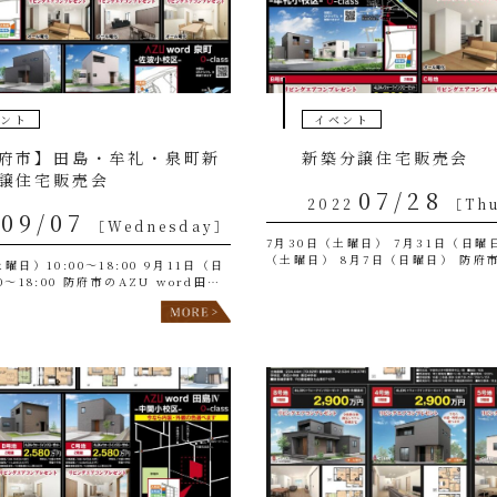
ベント
イベント
府市】田島・牟礼・泉町新
新築分譲住宅販売会
譲住宅販売会
07/28
2022
［Th
09/07
［Wednesday］
7月30日（土曜日） 7月31日（日曜日
（土曜日） 8月7日（日曜日） 防府
曜日）10:00〜18:00 9月11日（日
word田島Ⅳ、AZU word 牟礼の
0〜18:00 防府市のAZU word田島
行います。 【小学校区】中関小校区
ord 牟礼、AZU word 泉町の住宅
区 新型コロナウイルスの […]
います。 【小学校区】中関小校区、