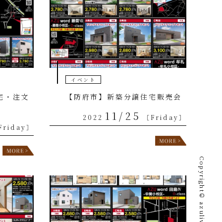
イベント
宅・注文
【防府市】新築分譲住宅販売会
）
11/25
2022
［Friday］
Friday］
Copyright©︎ azuliving