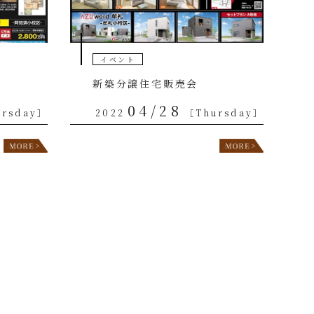
イベント
新築分譲住宅販売会
04/28
ursday］
2022
［Thursday］