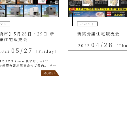
ベント
イベント
府市】5月28日・29日 新
新築分譲住宅販売会
譲住宅販売会
04/28
2022
［Th
05/27
2022
［Friday］
のAZU town 美和町、AZU
礼の新築分譲地販売会のご案内。 リビ
ンプレゼント！今なら、内装・外観の
。 新型コロナウイルスの感染拡大防
モデルハウス内の備品などの […]