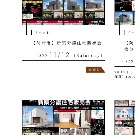
イベント
イ
【防府市】新築分譲住宅販売会
【防
築分
11/12
2022
［Saturday］
2022
9月10日（土
曜日）10:0
Ⅳ、AZU w
販売会を行
牟礼 […]