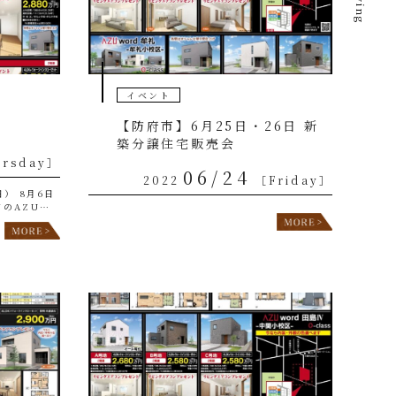
イベント
【防府市】6月25日・26日 新
築分譲住宅販売会
ursday］
06/24
2022
［Friday］
） 8月6日
市のAZU
住宅販売会を
、牟礼小校