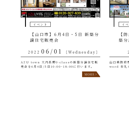
イベント
イ
【山口市】6月4日・5日 新築分
【防
譲住宅販売会
築分
06/01
2022
［Wednesday］
AZU town 大内長野0-classの新築分譲住宅販
山口県防府市
売会を6月4日/5日10:00~18:00に行います。
word 牟
ングエアコ
色選べます
止のため、